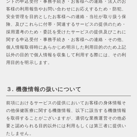
ントの申込受付・事務⼿続き・お客様への連絡・法⼈のお
客様の利⽤報告やお問い合わせにお応えするため・防犯、
安全管理を⽬的としたお客様への連絡・当社が取り扱う保
険、及びこれらに付帯・関連するサービスの提供のため・
採⽤選考のため・委託を受けたサービスの提供及びこれに
関する申込受付・事務⼿続き・お客様への連絡・その他、
個⼈情報取得時にあらかじめ明⽰した利⽤⽬的のため上記
以外の⽬的で個⼈情報を収集して利⽤する際には、その利
⽤⽬的を明⽰します。
３. 機微情報の扱いについて
前項におけるサービスの提供においてお客様の⾝体情報そ
の他保健医療に関する機微情報、以下に該当する機微情報
を取得することがございますが、適切な業務運営その他必
要と認められる⽬的以外には利⽤もしくは第三者に提供い
たしません。