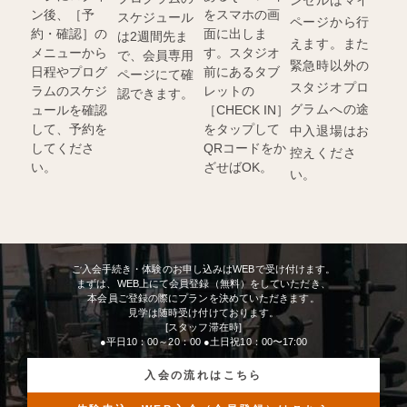
ン後、［予
をスマホの画
スケジュール
ページから行
約・確認］の
面に出しま
は2週間先ま
えます。また
メニューから
す。スタジオ
で、会員専用
緊急時以外の
日程やプログ
前にあるタブ
ページにて確
スタジオプロ
ラムのスケジ
レットの
認できます。
グラムへの途
ュールを確認
［CHECK IN］
して、予約を
をタップして
中入退場はお
してくださ
QRコードをか
控えくださ
い。
ざせばOK。
い。
ご入会手続き・体験のお申し込みはWEBで受け付けます。
まずは、WEB上にて会員登録（無料）をしていただき、
本会員ご登録の際にプランを決めていただきます。
見学は随時受け付けております。
[スタッフ滞在時]
●平日10：00～20：00 ●土日祝10：00〜17:00
入会の流れはこちら