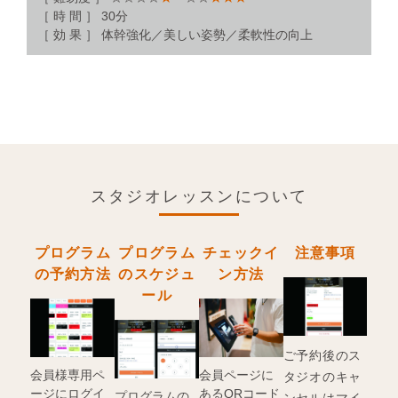
［ 時 間 ］ 30分
［ 効 果 ］ 体幹強化／美しい姿勢／柔軟性の向上
スタジオレッスンについて
プログラム
プログラム
チェックイ
注意事項
の予約方法
のスケジュ
ン方法
ール
ご予約後のス
会員様専用ペ
会員ページに
タジオのキャ
ージにログイ
あるQRコード
プログラムの
ンセルはマイ