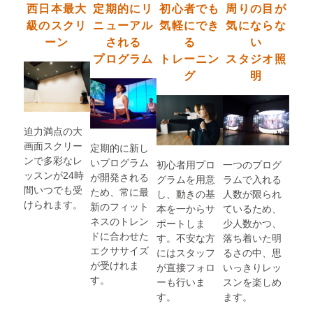
西日本最大
定期的にリ
初心者でも
周りの目が
級の
スクリ
ニューアル
気軽にでき
気にならな
ーン
される
る
い
プログラム
トレーニン
スタジオ照
グ
明
迫力満点の大
画面スクリー
定期的に新し
ンで多彩なレ
いプログラム
初心者用プロ
一つのプログ
ッスンが24時
が開発される
グラムを用意
ラムで入れる
間いつでも受
ため、常に最
し、動きの基
人数が限られ
けられます。
新のフィット
本を一からサ
ているため、
ネスのトレン
ポートしま
少人数かつ、
ドに合わせた
す。不安な方
落ち着いた明
エクササイズ
にはスタッフ
るさの中、思
が受けれま
が直接フォロ
いっきりレッ
す。
ーも行いま
スンを楽しめ
す。
ます。