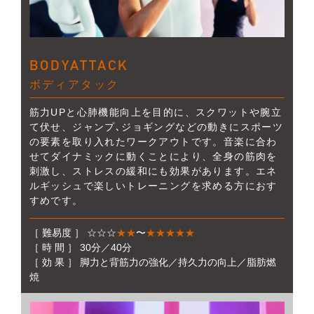
BODYATTACK
ボディアタック
筋力UPと心肺機能向上を目的に、スクワットや腕立
て伏せ、ジャンプ､ジョギングなどの動きにスポーツ
の要素を取り入れたワークアウトです。音楽に合わ
せてダイナミックに動くことにより、全身の筋肉を
刺激し、ストレスの緩和にも効果があります。エネ
ルギッシュで楽しいトレーニングを求める方におす
すめです。
［ 難易度 ］ ☆☆☆
★★
〜
★★★★★
［ 時 間 ］ 30分／40分
［ 効 果 ］ 脚力と背筋力の強化／持久力の向上／脂肪燃
焼