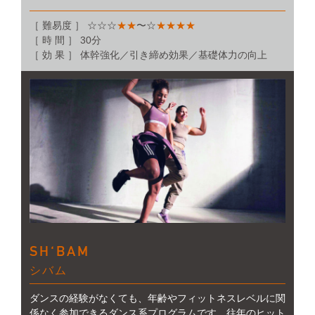
［ 難易度 ］ ☆☆☆
★★
〜☆
★★★★
［ 時 間 ］ 30分
［ 効 果 ］ 体幹強化／引き締め効果／基礎体力の向上
SH‘BAM
シバム
ダンスの経験がなくても、年齢やフィットネスレベルに関
係なく参加できるダンス系プログラムです。往年のヒット