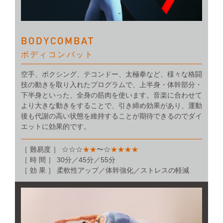
BODYCOMBAT
ボディコンバット
空手、ボクシング、テコンドー、太極拳など、様々な格闘
技の動きを取り入れたプログラムで、上半身・体幹部分・
下半身といった、全身の筋肉を使います。音楽に合わせて
より大きな動きをすることで、引き締め効果があり、運動
後も代謝の高い状態を維持することが期待できるのでダイ
エットに効果的です。
［ 難易度 ］ ☆☆☆
★★
〜☆
★★★★
［ 時 間 ］ 30分／45分／55分
［ 効 果 ］ 柔軟性アップ／体幹強化／ストレスの軽減