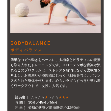
BODYBALANCE
ボディバランス
簡単なヨガの動きをベースに、太極拳とピラティスの要素
も取り入れたトレーニングです。スローテンポな音楽が流
れるこのプログラムは、ストレスを解消しながら柔軟性を
向上し、お腹周りや股関節にじっくり刺激を与え、バラン
スのとれた身体を作ります。心もカラダもすっきり落ち着
くワークアウトで、女性に人気です。
［ 難易度 ］ ☆☆☆☆
★
〜☆☆
★★★
［ 時 間 ］ 30分／45分／55分
［ 効 果 ］ 姿勢の改善／脂肪燃焼／体幹強化