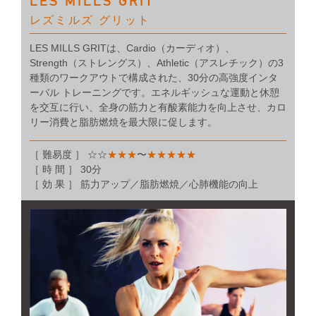
LES MILLS GRIT
レズミルズ グリット
LES MILLS GRITは、Cardio（カーディオ）、
Strength（ストレングス）、Athletic（アスレチック）の3
種類のワークアウトで構成された、30分の高強度インタ
ーバル トレーニングです。エネルギッシュな運動と休憩
を交互に行い、全身の筋力と有酸素能力を向上させ、カロ
リー消費と脂肪燃焼を最大限に促します。
［ 難易度 ］ ☆☆
★★★
〜
★★★★★
［ 時 間 ］ 30分
［ 効 果 ］ 筋力アップ／脂肪燃焼／心肺機能の向上