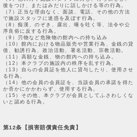
後をつけ、またはみだりに話しかける等の⾏為。
（7）正当な理由なく、⾯談、電話、その他の⽅法
で施設スタッフに迷惑を及ぼす⾏為。
（8）痴漢、のぞき、露出、唾を吐く等、法令や公
序良俗に反する⾏為。
（9）刃物など危険物の館内への持ち込み
（10）館内における物品販売や営業⾏為、⾦銭の貸
借、勧誘⾏為、政治活動、署名活動、宗教活動。
（11）⾼額な⾦銭、物の館内への持ち込み。
（12）本クラブの施設内の秩序を乱す⾏為。
（13）⾃らの会員証を他⼈に貸与したり、使⽤させ
る⾏為。
（14）他の会員の会員証を、当該会員の承諾を得た
か否かにかかわらず、使⽤する⾏為。
（15）その他、本クラブが会員としてふさわしくな
いと認める⾏為。
第12条【損害賠償責任免責】