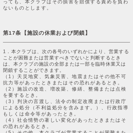
っても、本クラブはその損害を賠償する責めを負わ
ないものとします。
第17条【施設の休業および閉鎖】
1．本クラブは、次の各号のいずれかにより、営業する
ことが困難または営業すべきでないと判断するとき
は、本クラブの施設の全部または⼀部を臨時休業⼜は
閉鎖することができます。
（1）天災地変、気象災害、地震またはその他不可
抗⼒等があったときまたはその恐れがあるとき。
（2）施設の改造、増改築、修繕、整備または点検
を要するとき。
（3）判決の⾔渡し、法令の制定改廃または⾏政庁
による処分（不利益処分を含みます。）、⾏政指導
もしくは命令等があったとき。
（4）社会情勢の著しい変化があったときまたはそ
の恐れがあるとき。
（5）その他、本クラブが営業することが困難また