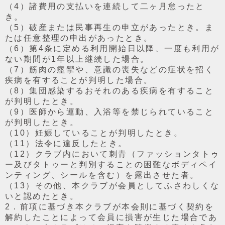
（4）諸費⽤の⽀払いを連続して⼆ヶ⽉怠ったと
き。
（5）破産または⺠事再⽣の申⽴があったとき。ま
たは任意整理の申出があったとき。
（6）第4条に定める利⽤開始⽇以降、⼀度も利⽤が
ない期間が1年以上継続した場合。
（7）筋⾁の痙攣や、意識の喪失などの症状を招く
疾病を有することが判明した場合。
（8）集団感染するおそれのある疾病を有すること
が判明したとき。
（9）医師から運動、入浴等を禁じられていること
が判明したとき。
（10）妊娠していることが判明したとき。
（11）法令に違反したとき。
（12）クラブ内において刺⻘（ファッションタトゥ
ー及びタトゥーと判別することの困難なボディペイ
ンティング、シールを含む）を露出させた者。
（13）その他、本クラブが会員としてふさわしくな
いと認めたとき。
2．前項に基づき本クラブが本会則に基づく契約を
解約したことによって会員に損害が⽣じた場合であ