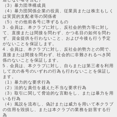
（3）暴⼒団準構成員
（4）暴⼒団関係企業の役員、従業員または株主もしく
は実質的⽀配者等の関係者
（5）その他前各号に準ずるもの
3．会員は、本クラブに対し、反社会的勢⼒等に対し
て、直接または間接を問わず、かつ名⽬の如何を問わ
ず、資⾦提供を⾏わないこと、および今後も⾏う予定
がないことを保証します。
4．会員は、本クラブに対し、反社会的勢⼒との間で、
直接または間接を問わず、社会的に⾮難されるべき関
係のないことを保証します。
5．会員は、本クラブに対し、⾃らまたは第三者を利⽤
して次の各号のいずれの⾏為も⾏わないことを保証し
ます。
（1）暴⼒的な要求⾏為
（2）法的な責任を越えた不当な要求⾏為
（3）取引に関して脅迫的な⾔動をし、または暴⼒を⽤
いる⾏為
（4）⾵説を流布し、偽計または威⼒を⽤いて本クラブ
の信⽤を毀損し、または本クラブの業務を妨害する⾏
為