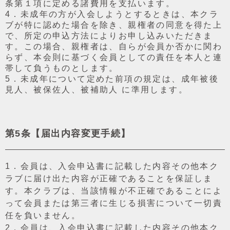
条第１項に定める諸費⽤を⽀払います。
4．未成年の⽅が入会しようとするときは、本クラ
ブが特に認めた場合を除き、親権者の同意を得た上
で、所定の申込⽅法によりお申し込みいただきま
す。この場合、親権者は、⾃らが会員か否かに関わ
らず、本会則に基づく会員としての責任を本⼈と連
帯して負うものとします。
5．未成年について定めた前項の規定は、成年被後
⾒⼈、被保佐⼈、被補助⼈ に準⽤します。
第5条【届出内容変更⼿続】
1．会員は、入会申込書に記載した内容その他本ク
ラブに届け出た内容が正確であることを保証しま
す。本クラブは、当該情報が不正確であることによ
って会員または第三者に⽣じる損害について⼀切責
任を負いません。
2．会員は、入会申込書に記載した内容その他本ク