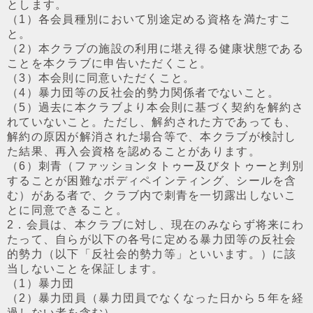
とします。
（1）各会員種別において別途定める資格を満たすこ
と。
（2）本クラブの施設の利⽤に堪え得る健康状態である
ことを本クラブに申告いただくこと。
（3）本会則に同意いただくこと。
（4）暴⼒団等の反社会的勢⼒関係者でないこと。
（5）過去に本クラブより本会則に基づく契約を解約さ
れていないこと。ただし、解約された⽅であっても、
解約の原因が解消された場合等で、本クラブが検討し
た結果、再入会資格を認めることがあります。
（6）刺⻘（ファッションタトゥー及びタトゥーと判別
することが困難なボディペインティング、シールを含
む）がある者で、クラブ内で刺⻘を⼀切露出しないこ
とに同意できること。
2．会員は、本クラブに対し、現在のみならず将来にわ
たって、⾃らが以下の各号に定める暴⼒団等の反社会
的勢⼒（以下「反社会的勢⼒等」といいます。）に該
当しないことを保証します。
（1）暴⼒団
（2）暴⼒団員（暴⼒団員でなくなった⽇から５年を経
過しない者を含む）