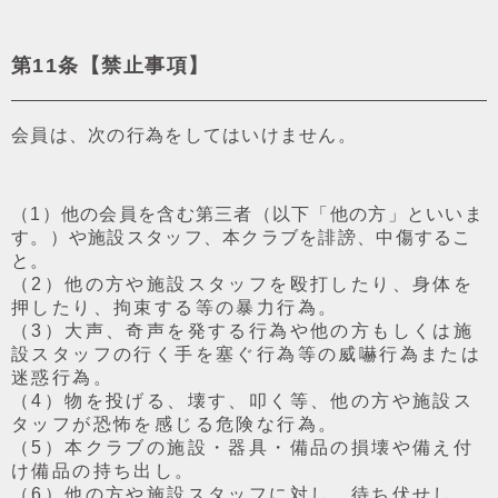
第11条【禁⽌事項】
会員は、次の⾏為をしてはいけません。
（1）他の会員を含む第三者（以下「他の⽅」といいま
す。）や施設スタッフ、本クラブを誹謗、中傷するこ
と。
（2）他の⽅や施設スタッフを殴打したり、⾝体を
押したり、拘束する等の暴⼒⾏為。
（3）⼤声、奇声を発する⾏為や他の⽅もしくは施
設スタッフの⾏く⼿を塞ぐ⾏為等の威嚇⾏為または
迷惑⾏為。
（4）物を投げる、壊す、叩く等、他の⽅や施設ス
タッフが恐怖を感じる危険な⾏為。
（5）本クラブの施設・器具・備品の損壊や備え付
け備品の持ち出し。
（6）他の⽅や施設スタッフに対し、待ち伏せし、